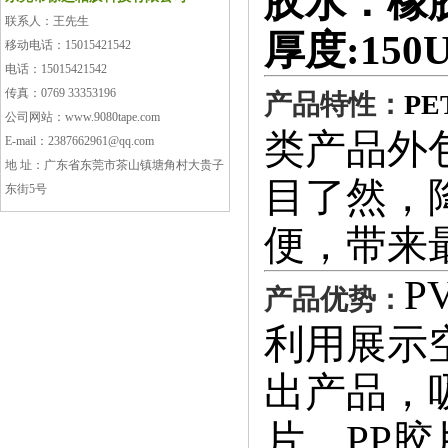
胶水：橡
联系人：王先生
厚度:150
移动电话：15015421542
电话：15015421542
传真：0769 33353196
产品特性：
PE
公司网站：www.9080tape.com
类产品外
E-mail：2387662961@qq.com
地 址：广东省东莞市茶山镇塘角村大贵子
目了然，
东街5号
便，带来
P
产品优势：
利用展示
出产品，
片、
PP
胶